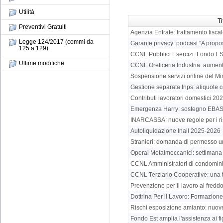
Utilità
Ti
Preventivi Gratuiti
Agenzia Entrate: trattamento fiscal
Legge 124/2017 (commi da
Garante privacy: podcast “A proposi
125 a 129)
CCNL Pubblici Esercizi: Fondo EST
Ultime modifiche
CCNL Oreficeria Industria: aumenti
Sospensione servizi online del Min
Gestione separata Inps: aliquote c
Contributi lavoratori domestici 20
Emergenza Harry: sostegno EBAS al
INARCASSA: nuove regole per i risc
Autoliquidazione Inail 2025-2026
Stranieri: domanda di permesso u
Operai Metalmeccanici: settimana ag
CCNL Amministratori di condominio
CCNL Terziario Cooperative: una 
Prevenzione per il lavoro al freddo: 
Dottrina Per il Lavoro: Formazione n
Rischi esposizione amianto: nuove
Fondo Est amplia l'assistenza ai fi