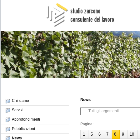
News
Chi siamo
Servizi
Approfondimenti
Pagina:
Pubblicazioni
1
5
6
7
8
9
10
News