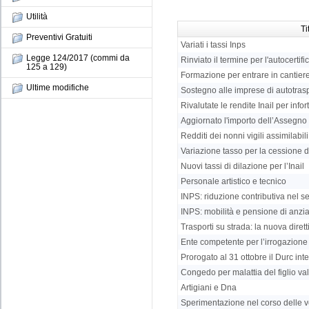
Utilità
Ti
Preventivi Gratuiti
Variati i tassi Inps
Legge 124/2017 (commi da
Rinviato il termine per l'autocert
125 a 129)
Formazione per entrare in cantier
Ultime modifiche
Sostegno alle imprese di autotras
Rivalutate le rendite Inail per infor
Aggiornato l'importo dell’Assegno d
Redditi dei nonni vigili assimilabili 
Variazione tasso per la cessione d
Nuovi tassi di dilazione per l’Inail
Personale artistico e tecnico
INPS: riduzione contributiva nel sett
INPS: mobilità e pensione di anzia
Trasporti su strada: la nuova diretti
Ente competente per l’irrogazione
Prorogato al 31 ottobre il Durc int
Congedo per malattia del figlio val
Artigiani e Dna
Sperimentazione nel corso delle