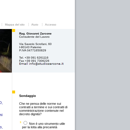
Mappa del sito
Aiuto
Accesso
Rag. Giovanni Zarcone
Consulente del Lavoro
Via Saverio Scrofani, 60
I-90143 Palermo
P.IVA 04771650829
Tel. +39 091 6261116
Fax +39 091 7306226
Sondaggio
D,
Che ne pensa delle norme sui
contratti a termine e sui contratti di
somministrazione contenute nel
decreto dignità?
ni
Non è uno strumento utile
o,
per la lotta alla precarietà