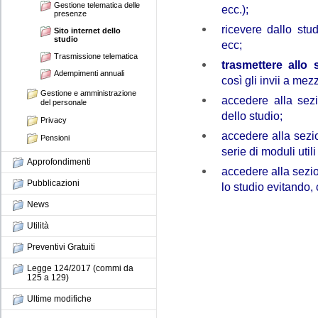
Gestione telematica delle
ecc.);
presenze
ricevere dallo stu
Sito internet dello
studio
ecc;
Trasmissione telematica
trasmettere allo 
Adempimenti annuali
così gli invii a mez
Gestione e amministrazione
accedere alla sezi
del personale
dello studio;
Privacy
accedere alla sezi
Pensioni
serie di moduli util
Approfondimenti
accedere alla sezi
Pubblicazioni
lo studio evitando, 
News
Utilità
Preventivi Gratuiti
Legge 124/2017 (commi da
125 a 129)
Ultime modifiche