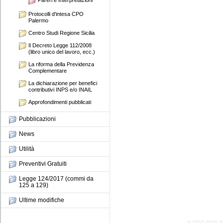
Pareri e Interpretazioni
Protocolli d'intesa CPO
Palermo
Centro Studi Regione Sicilia
Il Decreto Legge 112/2008
(libro unico del lavoro, ecc.)
La riforma della Previdenza
Complementare
La dichiarazione per benefici
contributivi INPS e/o INAIL
Approfondimenti pubblicati
Pubblicazioni
News
Utilità
Preventivi Gratuiti
Legge 124/2017 (commi da
125 a 129)
Ultime modifiche
© 2007-2026 Stud