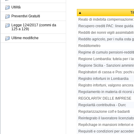
Utilità
Ti
Preventivi Gratuiti
Reato di indebita compensazione: 
Legge 124/2017 (commi da
Recupero crediti PAC: linee guida
125 a 129)
Redditi dei nonni vigili assimilabili 
Ultime modifiche
Reddito agricolo, per i nulla osta gli
Redditometro
Regime di cumulo pensioni-redditi
Regione Lombardia: tutela per i lav
Regione Sicilia - Sanzioni amminis
Registratori di cassa e Pos: pochi 
Registro infortuni in Lombardia
Registro infortuni, valgono ancora
Regolamento in materia di ricorsi a
REGOLARITA' DELLE IMPRESE
Regolarità contributiva - Durc
Regolarizzazione colf e badanti
Reintegrato il lavoratore licenziat
Repêchage in mansioni inferiori e ill
Requisiti e condizioni per accedere