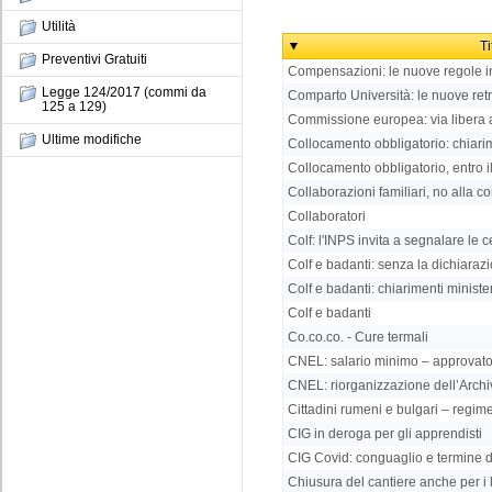
Utilità
Ti
Preventivi Gratuiti
Compensazioni: le nuove regole in
Legge 124/2017 (commi da
Comparto Università: le nuove retr
125 a 129)
Commissione europea: via libera 
Ultime modifiche
Collocamento obbligatorio: chiarimen
Collocamento obbligatorio, entro il 
Collaborazioni familiari, no alla 
Collaboratori
Colf: l'INPS invita a segnalare le c
Colf e badanti: senza la dichiaraz
Colf e badanti: chiarimenti minister
Colf e badanti
Co.co.co. - Cure termali
CNEL: salario minimo – approvato 
CNEL: riorganizzazione dell’Archivi
Cittadini rumeni e bulgari – regime
CIG in deroga per gli apprendisti
CIG Covid: conguaglio e termine 
Chiusura del cantiere anche per i 