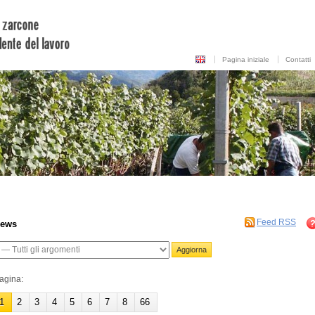
Pagina iniziale
Contatti
Feed RSS
ews
agina:
1
2
3
4
5
6
7
8
66