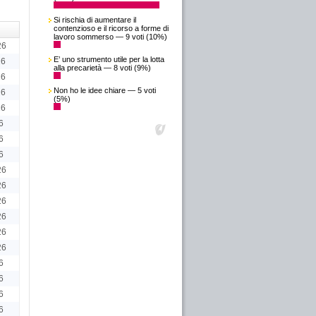
Si rischia di aumentare il
contenzioso e il ricorso a forme di
lavoro sommerso — 9 voti (10%)
26
E’ uno strumento utile per la lotta
26
alla precarietà — 8 voti (9%)
26
Non ho le idee chiare — 5 voti
26
(5%)
26
6
6
6
26
26
26
26
26
26
6
6
6
6