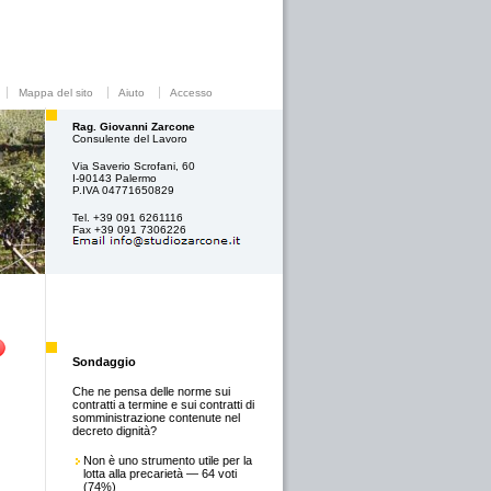
Mappa del sito
Aiuto
Accesso
Rag. Giovanni Zarcone
Consulente del Lavoro
Via Saverio Scrofani, 60
I-90143 Palermo
P.IVA 04771650829
Tel. +39 091 6261116
Fax +39 091 7306226
Sondaggio
Che ne pensa delle norme sui
contratti a termine e sui contratti di
somministrazione contenute nel
decreto dignità?
Non è uno strumento utile per la
lotta alla precarietà — 64 voti
(74%)