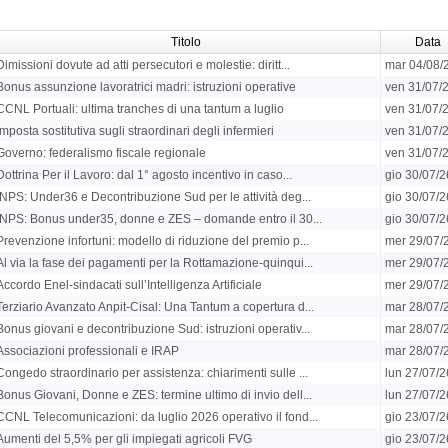
Titolo
Data
Dimissioni dovute ad atti persecutori e molestie: diritt...
mar 04/08/
Bonus assunzione lavoratrici madri: istruzioni operative
ven 31/07/
CCNL Portuali: ultima tranches di una tantum a luglio
ven 31/07/
Imposta sostitutiva sugli straordinari degli infermieri
ven 31/07/
Governo: federalismo fiscale regionale
ven 31/07/
Dottrina Per il Lavoro: dal 1° agosto incentivo in caso...
gio 30/07/2
INPS: Under36 e Decontribuzione Sud per le attività deg...
gio 30/07/2
INPS: Bonus under35, donne e ZES – domande entro il 30...
gio 30/07/2
Prevenzione infortuni: modello di riduzione del premio p...
mer 29/07/
Al via la fase dei pagamenti per la Rottamazione-quinqui...
mer 29/07/
Accordo Enel-sindacati sull’Intelligenza Artificiale
mer 29/07/
Terziario Avanzato Anpit-Cisal: Una Tantum a copertura d...
mar 28/07/
Bonus giovani e decontribuzione Sud: istruzioni operativ...
mar 28/07/
Associazioni professionali e IRAP
mar 28/07/
Congedo straordinario per assistenza: chiarimenti sulle ...
lun 27/07/2
Bonus Giovani, Donne e ZES: termine ultimo di invio dell...
lun 27/07/2
CCNL Telecomunicazioni: da luglio 2026 operativo il fond...
gio 23/07/2
Aumenti del 5,5% per gli impiegati agricoli FVG
gio 23/07/2